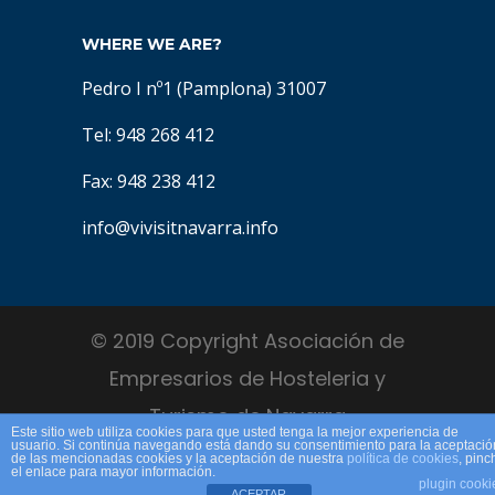
WHERE WE ARE?
Pedro I nº1 (Pamplona) 31007
Tel: 948 268 412
Fax: 948 238 412
info@vivisitnavarra.info
© 2019 Copyright Asociación de
Empresarios de Hosteleria y
Turismo de Navarra
Este sitio web utiliza cookies para que usted tenga la mejor experiencia de
usuario. Si continúa navegando está dando su consentimiento para la aceptació
de las mencionadas cookies y la aceptación de nuestra
política de cookies
, pinc
el enlace para mayor información.
plugin cooki
ACEPTAR