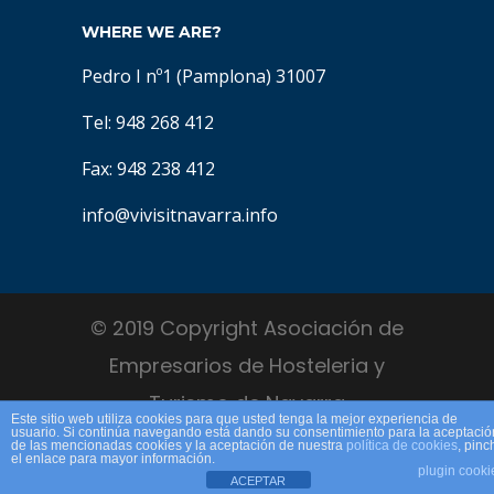
WHERE WE ARE?
Pedro I nº1 (Pamplona) 31007
Tel: 948 268 412
Fax: 948 238 412
info@vivisitnavarra.info
© 2019 Copyright Asociación de
Empresarios de Hosteleria y
Turismo de Navarra
Este sitio web utiliza cookies para que usted tenga la mejor experiencia de
usuario. Si continúa navegando está dando su consentimiento para la aceptació
de las mencionadas cookies y la aceptación de nuestra
política de cookies
, pinc
el enlace para mayor información.
plugin cooki
ACEPTAR