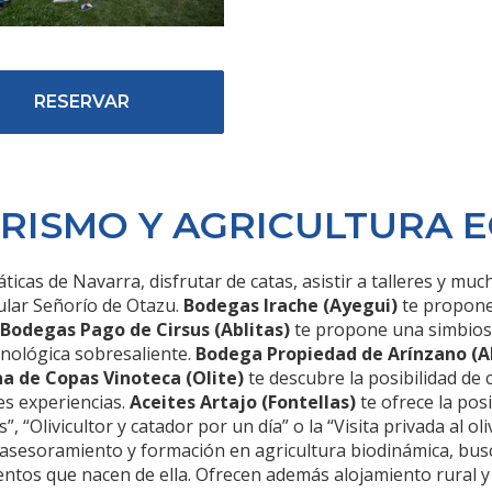
RESERVAR
RISMO Y AGRICULTURA 
icas de Navarra, disfrutar de catas, asistir a talleres y mu
cular Señorío de Otazu.
Bodegas Irache (Ayegui)
te propone 
Bodegas Pago de Cirsus (Ablitas)
te propone una simbiosi
enológica sobresaliente.
Bodega Propiedad de Arínzano (A
a de Copas Vinoteca (Olite)
te descubre la posibilidad de 
es experiencias.
Aceites Artajo (Fontellas)
te ofrece la pos
”, “Olivicultor y catador por un día” o la “Visita privada al o
 asesoramiento y formación en agricultura biodinámica, busc
imentos que nacen de ella. Ofrecen además alojamiento rural y