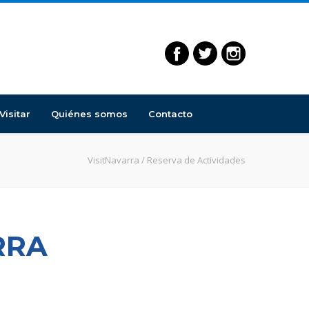
Visitar
Quiénes somos
Contacto
VisitNavarra
/
Reserva de Actividades
RRA