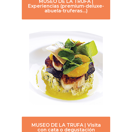
MUSEO DE LA TRUFA |
Experiencias (premium-deluxe-
abuela-truferas…)
MUSEO DE LA TRUFA | Visita
con cata o degustación