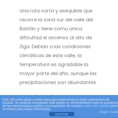
Una ruta corta y asequible que
recorre la zona sur del valle del
Baztán y tiene como única
dificultad el ascenso al alto de
Ziga. Debido a las condiciones
climáticas de este valle, la
temperatura es agradable la
mayor parte del año, aunque las
precipitaciones son abundantes.
Ruta Distancia
Este sitio web utiliza cookies para que usted tenga la mejor experiencia de
usuario. Si continúa navegando está dando su consentimiento para la aceptació
Oronoz – 0 km
de las mencionadas cookies y la aceptación de nuestra
política de cookies
, pinc
el enlace para mayor información.
plugin cooki
Irurita – 6,4 km
ACEPTAR