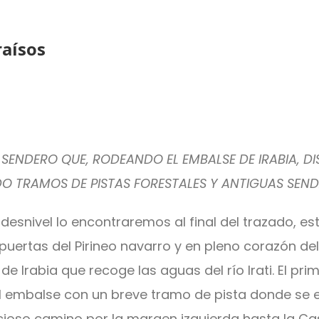
raísos
E SENDERO QUE, RODEANDO EL EMBALSE DE IRABIA, D
O TRAMOS DE PISTAS FORESTALES Y ANTIGUAS SEND
 desnivel lo encontraremos al final del trazado, 
as puertas del Pirineo navarro y en pleno corazón
 de Irabia que recoge las aguas del río Irati. El 
 del embalse con un breve tramo de pista donde se 
ioso camino por la margen izquierda hasta la Cas