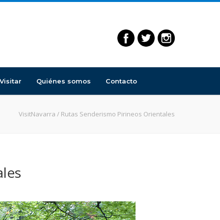
Visitar
Quiénes somos
Contacto
VisitNavarra
/
Rutas Senderismo Pirineos Orientales
ales