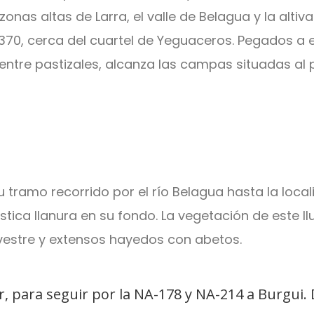
 zonas altas de Larra, el valle de Belagua y la alti
1370, cerca del cuartel de Yeguaceros. Pegados a 
tre pastizales, alcanza las campas situadas al pie
su tramo recorrido por el río Belagua hasta la lo
ística llanura en su fondo. La vegetación de este l
vestre y extensos hayedos con abetos.
r, para seguir por la NA-178 y NA-214 a Burgui. 