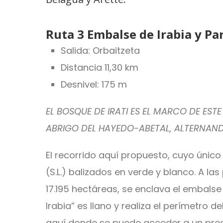
Ruta 3 Embalse de Irabia y Pa
Salida: Orbaitzeta
Distancia 11,30 km
Desnivel: 175 m
EL BOSQUE DE IRATI ES EL MARCO DE EST
ABRIGO DEL HAYEDO-ABETAL, ALTERNAND
El recorrido aquí propuesto, cuyo único
(S.L.) balizados en verde y blanco. A l
17.195 hectáreas, se enclava el embalse
Irabia” es llano y realiza el perímetro
aquí donde se puede acceder a un prec