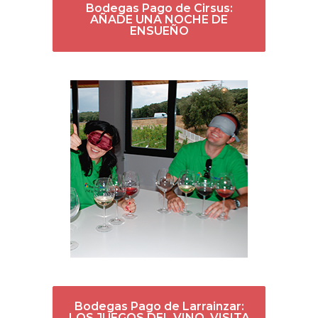
Bodegas Pago de Cirsus:
AÑADE UNA NOCHE DE
ENSUEÑO
Bodegas Pago de Larrainzar:
LOS JUEGOS DEL VINO, VISITA